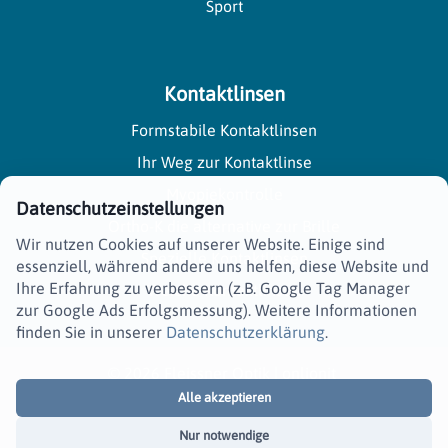
Sport
Kontaktlinsen
Formstabile Kontaktlinsen
Ihr Weg zur Kontaktlinse
Myopiekontrolle
Datenschutzeinstellungen
Ortho-K die alternative zur Brille
Wir nutzen Cookies auf unserer Website. Einige sind
Spezielle Kontaktlinsen
essenziell, während andere uns helfen, diese Website und
Ihre Erfahrung zu verbessern (z.B. Google Tag Manager
Weiche Kontaktlinsen
zur Google Ads Erfolgsmessung). Weitere Informationen
finden Sie in unserer
Datenschutzerklärung
.
© 2026 Fleissner Optik |
onlionit
Essenziell
Alle akzeptieren
News
Kontakt
Über uns
Impressum
Erforderliche Cookies ermöglichen Kernfunktionen wie die Seitennavigation
Datenschutz
und den Zugriff auf sichere Bereiche. Die Website funktioniert ohne diese
Nur notwendige
Cookies nicht richtig.